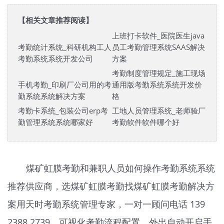
【相关文章推荐阅读】
上班打卡软件_医院医生java
考勤统计系统_科研机构工人
员工考勤管理系统SAAS解决
考勤系统系统开发公司
方案
考勤制度管理规定_施工现场
手机考勤_印刷厂公司用的考
通用版考勤系统系统开发价
勤系统系统解决方案
格
考勤卡系统_包装公司erp考
工地人员管理系统_老师验厂
勤管理系统系统哪家好
考勤软件软件哪个好
煤矿虹膜考勤和兼职人员如何操作考勤系统系统
推荐供应商，选煤矿虹膜考勤找煤矿虹膜考勤解决方
案用天时
考勤系统
管理专家，一对一顾问电话 139
2388 2739，可视化考勤流程配置、外出自动开启手