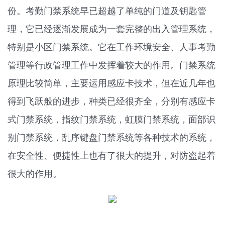
份。考勤门禁系统早已超越了单纯的门道及钥匙管
理，它已经逐渐发展成为一套完整的出入管理系统，
特别是小区门禁系统。它在工作环境安全、人事考勤
管理等行政管理工作中发挥着较大的作用。门禁系统
原理比较简单，主要运用感应卡技术，但在近几年也
得到飞跃般的进步，种类已经很齐全，分别有感应卡
式门禁系统，指纹门禁系统，虹膜门禁系统，面部识
别门禁系统，乱序键盘门禁系统等各种技术的系统，
在安全性、便捷性上也有了很大的提升，对防盗起着
很大的作用。