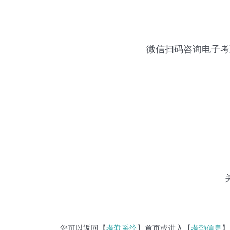
微信扫码咨询
电子考
您可以返回【
考勤系统
】首页或进入【
考勤信息
】